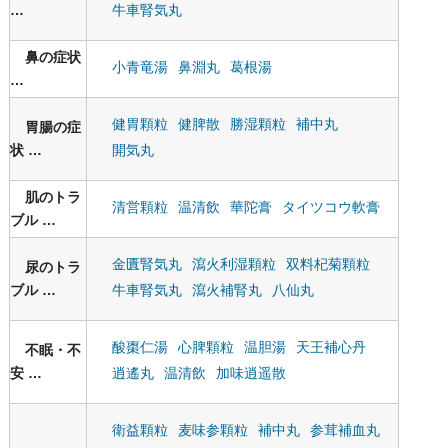
牛車腎気丸
鼻の症状
小青竜湯
鼻淵丸
葛根湯
健胃顆粒
健脾散
勝湿顆粒
補中丸
胃腸の症
状
開気丸
肌のトラ
清営顆粒
温清飲
華陀膏
タイツコウ軟膏
ブル
金匱腎気丸
瀉火利湿顆粒
双料杞菊顆粒
尿のトラ
ブル
牛車腎気丸
瀉火補腎丸
八仙丸
酸棗仁湯
心脾顆粒
温胆湯
天王補心丹
不眠・不
安
逍遙丸
温清飲
加味逍遥散
衛益顆粒
麦味参顆粒
補中丸
参茸補血丸