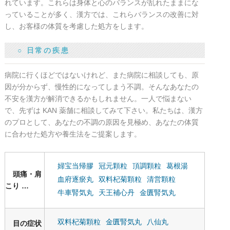
れています。これらは身体と心のバランスが乱れたままにな
っていることが多く、漢方では、これらバランスの改善に対
し、お客様の体質を考慮した処方をします。
○ 日常の疾患
病院に行くほどではないけれど、また病院に相談しても、原
因が分からず、慢性的になってしまう不調。そんなあなたの
不安を漢方が解消できるかもしれません。一人で悩まない
で、先ずは KAN 薬舗に相談してみて下さい。私たちは、漢方
のプロとして、あなたの不調の原因を見極め、あなたの体質
に合わせた処方や養生法をご提案します。
婦宝当帰膠
冠元顆粒
頂調顆粒
葛根湯
頭痛・肩
血府逐瘀丸
双料杞菊顆粒
清営顆粒
こり
牛車腎気丸
天王補心丹
金匱腎気丸
双料杞菊顆粒
金匱腎気丸
八仙丸
目の症状