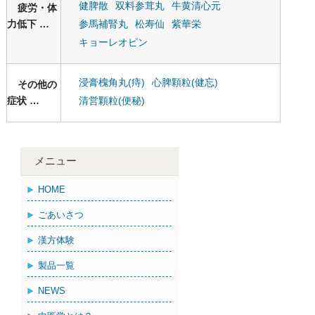
健脾散
双料参茸丸
牛黄清心元
疲労・体
力低下
参馬補腎丸
松寿仙
紫華栄
キョーレオピン
浸膏槐角丸(痔)
心脾顆粒(健忘)
その他の
症状
清営顆粒(便秘)
メニュー
HOME
ごあいさつ
漢方体験
製品一覧
NEWS