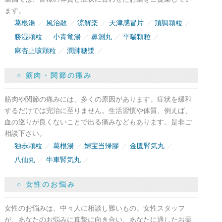
ます。
葛根湯
風治散
涼解楽
天津感冒片
頂調顆粒
勝湿顆粒
小青竜湯
鼻淵丸
平喘顆粒
麻杏止咳顆粒
潤肺糖漿
○ 筋肉・関節の痛み
筋肉や関節の痛みには、多くの原因があります。症状を緩和
するだけでは完治に至りません。生活習慣や体質、例えば、
血の巡りが良くないことで出る痛みなどもあります。是非ご
相談下さい。
独歩顆粒
葛根湯
婦宝当帰膠
金匱腎気丸
八仙丸
牛車腎気丸
○ 女性のお悩み
女性のお悩みは、中々人に相談し難いもの。女性スタッフ
が、あなたのお悩みに真摯に向き合い、あなたに適したお薬