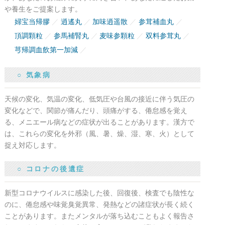
や養生をご提案します。
婦宝当帰膠
逍遙丸
加味逍遥散
参茸補血丸
頂調顆粒
参馬補腎丸
麦味参顆粒
双料参茸丸
芎帰調血飲第一加減
○ 気象病
天候の変化、気温の変化、低気圧や台風の接近に伴う気圧の
変化などで、関節が痛んだり、頭痛がする、倦怠感を覚え
る、メニエール病などの症状が出ることがあります。漢方で
は、これらの変化を外邪（風、暑、燥、湿、寒、火）として
捉え対応します。
○ コロナの後遺症
新型コロナウイルスに感染した後、回復後、検査でも陰性な
のに、倦怠感や味覚臭覚異常、発熱などの諸症状が長く続く
ことがあります。またメンタルが落ち込むこともよく報告さ