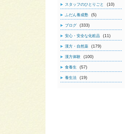
(10)
スタッフのひとりごと
(5)
ふだん養成塾
(333)
ブログ
(11)
安心・安全な化粧品
(179)
漢方・自然薬
(100)
漢方体験
(57)
食養生
(19)
養生法