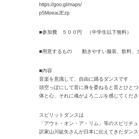
https://goo.gl/maps/
p5MoeaiJEzp
■参加費 ５００円 （中学生以下無料）
■用意するもの 動きやすい服装、飲料、
■内容
音楽を意識して、自由に踊るダンスです
頭空っぽにして音に身を委ねると音とひとつ
体と心、それに魂がよろこぶを感じてくださ
スピリットダンスは
「アウト・オン・ア・リム」等のスピリチュ
訳家山川紘矢さんが日本に伝えてきたダンス