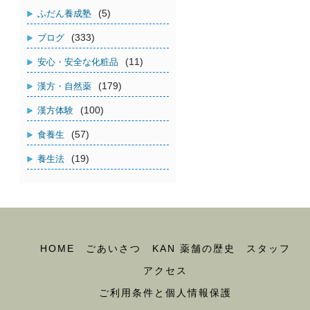
(5)
ふだん養成塾
(333)
ブログ
(11)
安心・安全な化粧品
(179)
漢方・自然薬
(100)
漢方体験
(57)
食養生
(19)
養生法
HOME
ごあいさつ
KAN 薬舗の歴史
スタッフ
アクセス
ご利用条件と個人情報保護