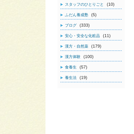
(10)
スタッフのひとりごと
(5)
ふだん養成塾
(333)
ブログ
(11)
安心・安全な化粧品
(179)
漢方・自然薬
(100)
漢方体験
(57)
食養生
(19)
養生法