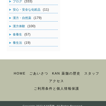
(333)
ブログ
(11)
安心・安全な化粧品
(179)
漢方・自然薬
(100)
漢方体験
(57)
食養生
(19)
養生法
HOME
ごあいさつ
KAN 薬舗の歴史
スタッフ
アクセス
ご利用条件と個人情報保護
Copyright 2022 KAN薬舗. All Rights Reserved.