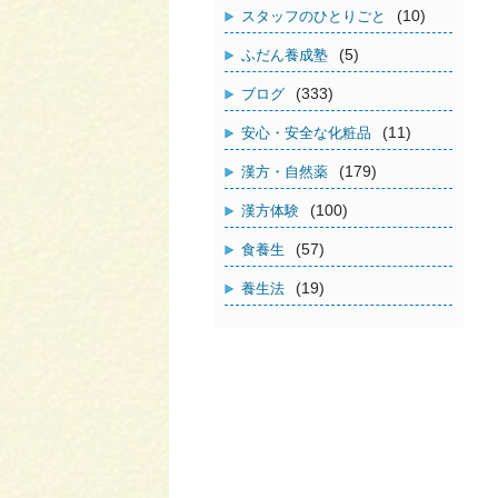
(10)
スタッフのひとりごと
(5)
ふだん養成塾
(333)
ブログ
(11)
安心・安全な化粧品
(179)
漢方・自然薬
(100)
漢方体験
(57)
食養生
(19)
養生法