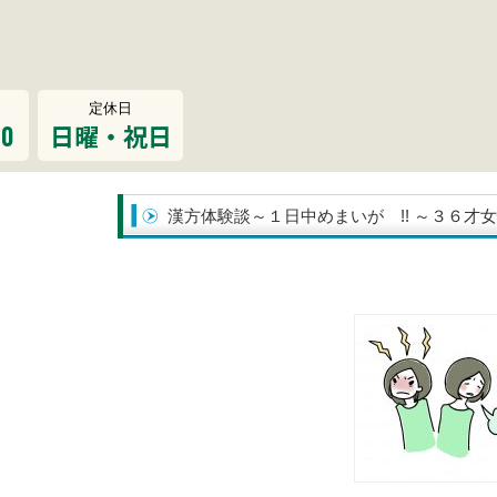
定休日
00
日曜・祝日
漢方体験談～１日中めまいが !! ～３６才