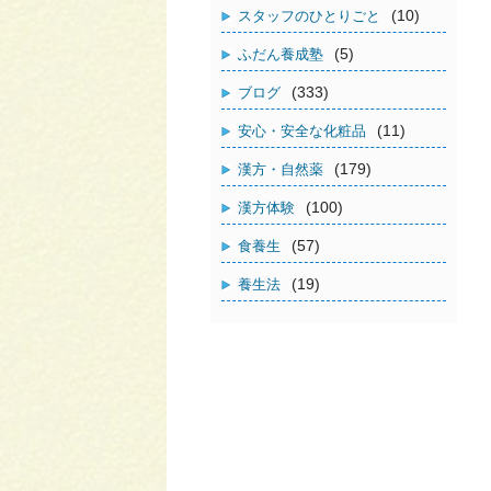
(10)
スタッフのひとりごと
(5)
ふだん養成塾
(333)
ブログ
(11)
安心・安全な化粧品
(179)
漢方・自然薬
(100)
漢方体験
(57)
食養生
(19)
養生法