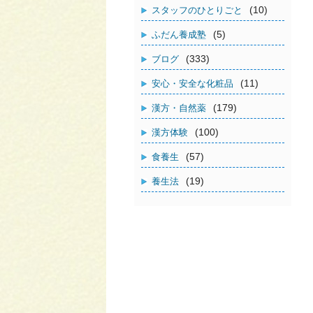
(10)
スタッフのひとりごと
(5)
ふだん養成塾
(333)
ブログ
(11)
安心・安全な化粧品
(179)
漢方・自然薬
(100)
漢方体験
(57)
食養生
(19)
養生法