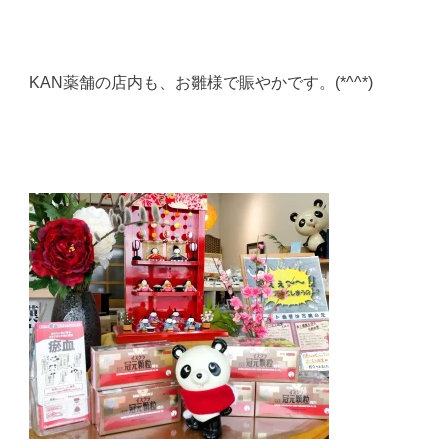
KAN薬舗の店内も、お雛様で賑やかです。(*^^*)