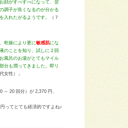
お顔がすべすべになって、翌
の調子が良くなるのが分かる
を入れたがるようです。
（７
、乾燥により更に
敏感肌
にな
液のことを知り、試しに２回
お風呂のお湯がとてもマイル
部分も潤ってきました。即リ
代女性）」
～ 20 回分）が 2,370 円、
 円ってとても経済的ですよね♪