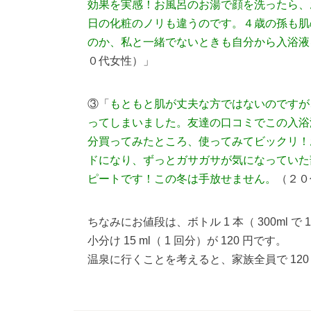
効果を実感！お風呂のお湯で顔を洗ったら、
日の化粧のノリも違うのです。４歳の孫も肌
のか、私と一緒でないときも自分から入浴液
０代女性）」
③「
もともと肌が丈夫な方ではないのですが
ってしまいました。友達の口コミでこの入浴
分買ってみたところ、使ってみてビックリ！
ドになり、ずっとガサガサが気になっていた
ピートです！この冬は手放せません。
（２０
ちなみにお値段は、ボトル 1 本（ 300ml で 10 
小分け 15 ml（ 1 回分）が 120 円です。
温泉に行くことを考えると、家族全員で 120