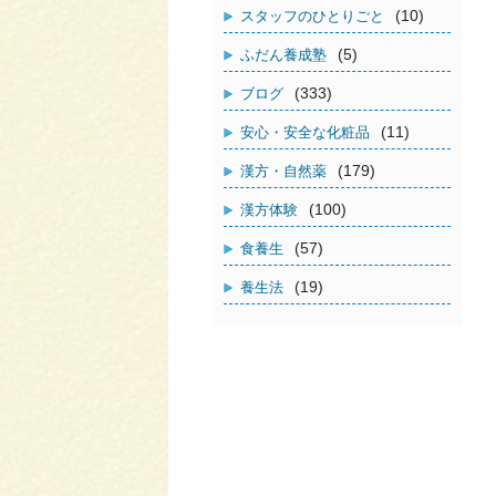
(10)
スタッフのひとりごと
(5)
ふだん養成塾
(333)
ブログ
(11)
安心・安全な化粧品
(179)
漢方・自然薬
(100)
漢方体験
(57)
食養生
(19)
養生法