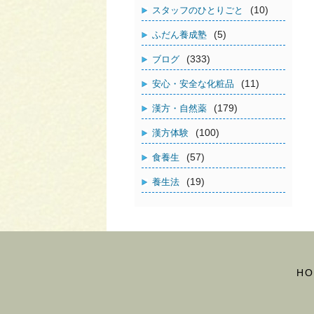
(10)
スタッフのひとりごと
(5)
ふだん養成塾
(333)
ブログ
(11)
安心・安全な化粧品
(179)
漢方・自然薬
(100)
漢方体験
(57)
食養生
(19)
養生法
HO