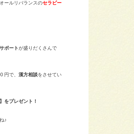
オールリバランスの
セラピー
サポート
が盛りだくさんで
00 円で、
漢方相談
をさせてい
】をプレゼント！
ね♪