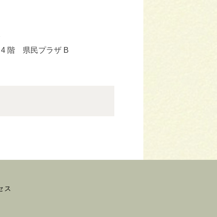
分
 階 県民プラザ B
セス