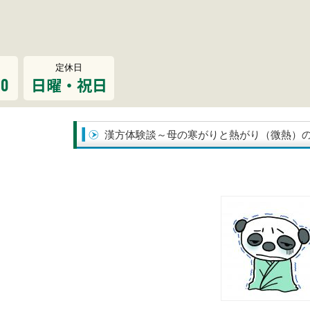
定休日
00
日曜・祝日
漢方体験談～母の寒がりと熱がり（微熱）の