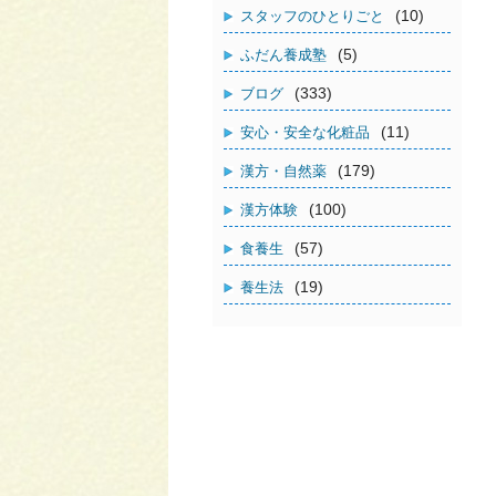
(10)
スタッフのひとりごと
(5)
ふだん養成塾
(333)
ブログ
(11)
安心・安全な化粧品
(179)
漢方・自然薬
(100)
漢方体験
(57)
食養生
(19)
養生法