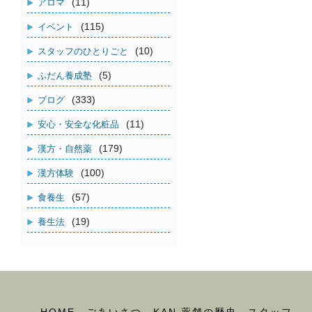
(11)
アロマ
(115)
イベント
(10)
スタッフのひとりごと
(5)
ふだん養成塾
(333)
ブログ
(11)
安心・安全な化粧品
(179)
漢方・自然薬
(100)
漢方体験
(57)
食養生
(19)
養生法
HOME
ごあいさつ
KAN 薬舗の歴史
スタッフ