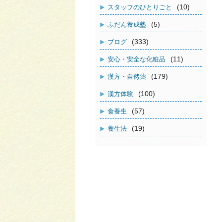
(10)
スタッフのひとりごと
(5)
ふだん養成塾
(333)
ブログ
(11)
安心・安全な化粧品
(179)
漢方・自然薬
(100)
漢方体験
(57)
食養生
(19)
養生法