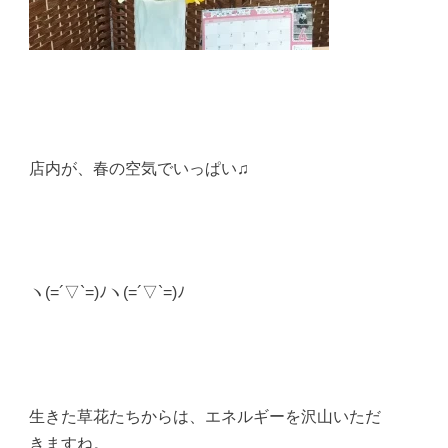
店内が、春の空気でいっぱい♫
ヽ(=´▽`=)ﾉヽ(=´▽`=)ﾉ
生きた草花たちからは、エネルギーを沢山いただ
きますね。