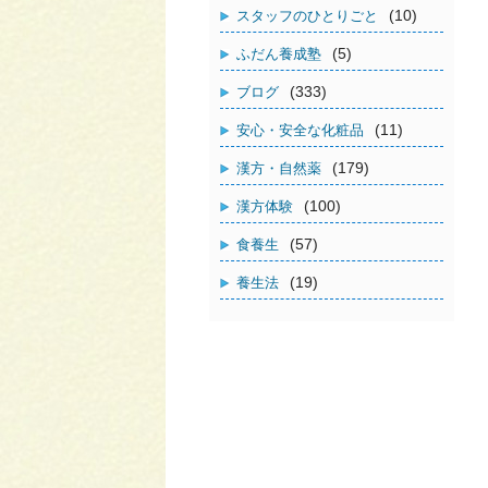
(10)
スタッフのひとりごと
(5)
ふだん養成塾
(333)
ブログ
(11)
安心・安全な化粧品
(179)
漢方・自然薬
(100)
漢方体験
(57)
食養生
(19)
養生法