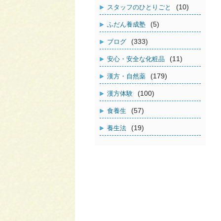
(10)
スタッフのひとりごと
(5)
ふだん養成塾
(333)
ブログ
(11)
安心・安全な化粧品
(179)
漢方・自然薬
(100)
漢方体験
(57)
食養生
(19)
養生法